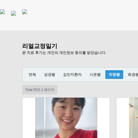
리얼교정일기
본 치료 후기는 개인의 개인정보 동의를 받았습니다.
전체
성경쌤
김민지환자
시온쌤
자영쌤
희경
Total 29건
1 페이지