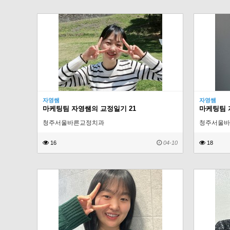
자영쌤
자영쌤
마케팅팀 자영쌤의 교정일기 21
마케팅팀 
청주서울바른교정치과
청주서울바
16
04-10
18