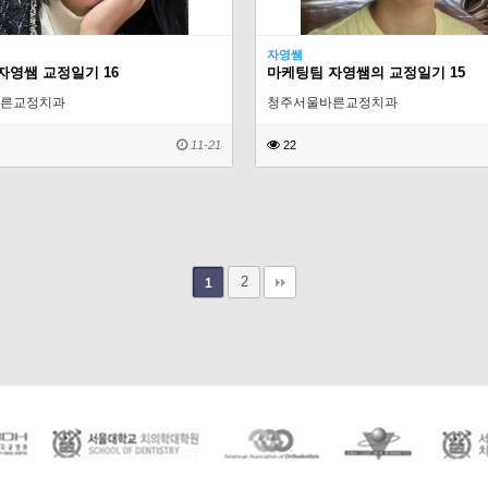
자영쌤
자영쌤 교정일기 16
마케팅팀 자영쌤의 교정일기 15
른교정치과
청주서울바른교정치과
11-21
22
2
1