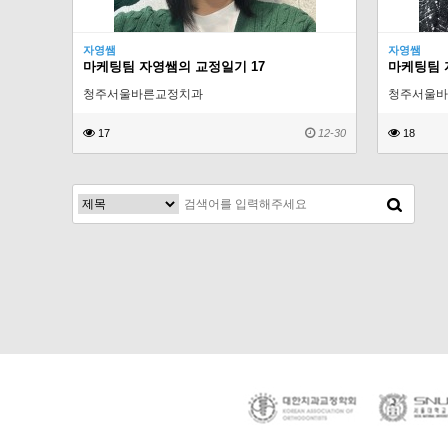
자영쌤
자영쌤
마케팅팀 자영쌤의 교정일기 17
마케팅팀 
청주서울바른교정치과
청주서울바
17
12-30
18
맨끝