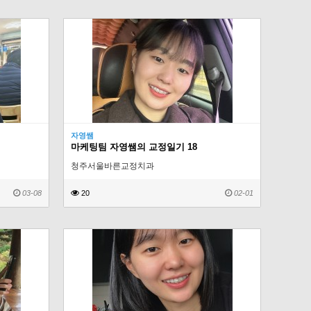
자영쌤
마케팅팀 자영쌤의 교정일기 18
청주서울바른교정치과
03-08
20
02-01