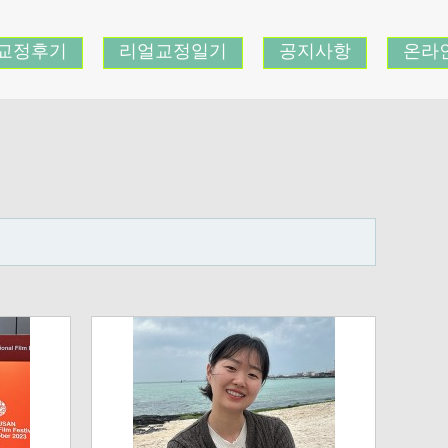
교정후기
리얼교정일기
공지사항
온라