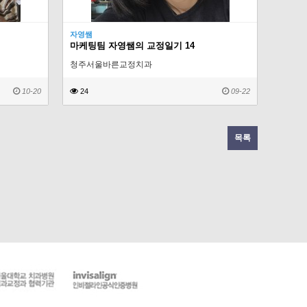
자영쌤
마케팅팀 자영쌤의 교정일기 14
청주서울바른교정치과
10-20
24
09-22
목록