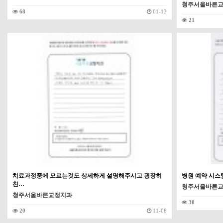
청주서울바른
68
01-13
21
치료과정중에 모르는것도 상세하게 설명해주시고 굉장히
병원 예약 시스
친…
청주서울바른
청주서울바른교정치과
30
20
11-08